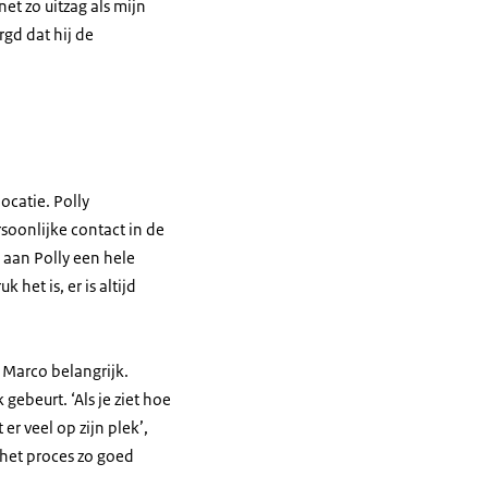
t zo uitzag als mijn
rgd dat hij de
ocatie. Polly
soonlijke contact in de
 aan Polly een hele
 het is, er is altijd
 Marco belangrijk.
gebeurt. ‘Als je ziet hoe
r veel op zijn plek’,
m het proces zo goed