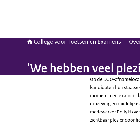
College voor Toetsen en Examens
Ove
'We hebben veel plezi
Op de DUO-afnamelocat
kandidaten hun staatse
moment: een examen da
omgeving en duidelijke 
medewerker Polly Have
zichtbaar plezier door h