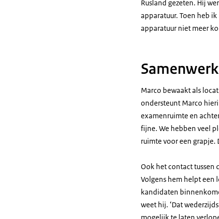
Rusland gezeten. Hij we
apparatuur. Toen heb ik 
apparatuur niet meer ko
Samenwerki
Marco bewaakt als locati
ondersteunt Marco hieri
examenruimte en achter 
fijne. We hebben veel ple
ruimte voor een grapje.
Ook het contact tussen d
Volgens hem helpt een lo
kandidaten binnenkomen, 
weet hij. ‘Dat wederzijd
mogelijk te laten verlop