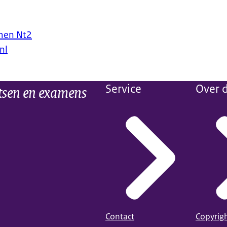
men Nt2
nl
tsen en examens
Service
Over d
Contact
Copyrig