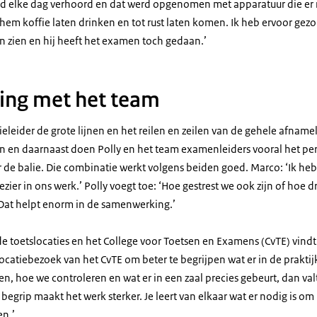
rd elke dag verhoord en dat werd opgenomen met apparatuur die er ne
hem koffie laten drinken en tot rust laten komen. Ik heb ervoor gezo
n zien en hij heeft het examen toch gedaan.’
ng met het team
eleider de grote lijnen en het reilen en zeilen van de gehele afnamel
n en daarnaast doen Polly en het team examenleiders vooral het per
de balie. Die combinatie werkt volgens beiden goed. Marco: ‘Ik heb
zier in ons werk.’ Polly voegt toe: ‘Hoe gestrest we ook zijn of hoe druk
 Dat helpt enorm in de samenwerking.’
e toetslocaties en het College voor Toetsen en Examens (CvTE) vindt
catiebezoek van het CvTE om beter te begrijpen wat er in de praktijk 
hoe we controleren en wat er in een zaal precies gebeurt, dan valt e
s begrip maakt het werk sterker. Je leert van elkaar wat er nodig is o
en.’