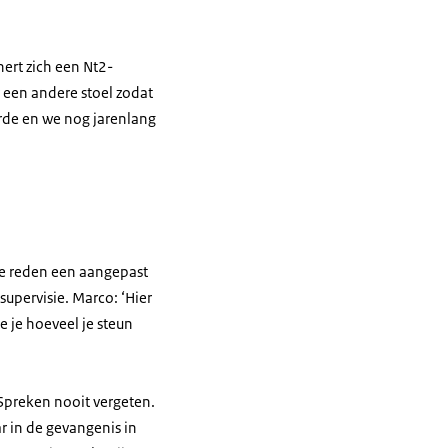
rt zich een Nt2-
een andere stoel zodat
urde en we nog jarenlang
re reden een aangepast
pervisie. Marco: ‘Hier
e je hoeveel je steun
Spreken nooit vergeten.
 in de gevangenis in