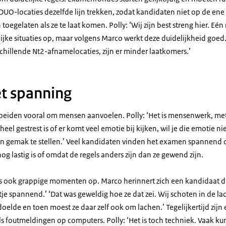
UO-locaties dezelfde lijn trekken, zodat kandidaten niet op de ene
oegelaten als ze te laat komen. Polly: ‘Wij zijn best streng hier. Eén
ijke situaties op, maar volgens Marco werkt deze duidelijkheid goed. 
chillende Nt2-afnamelocaties, zijn er minder laatkomers.’
 spanning
 beiden vooral om mensen aanvoelen. Polly: ‘Het is mensenwerk, met
el gestrest is of er komt veel emotie bij kijken, wil je die emotie ni
jn gemak te stellen.’ Veel kandidaten vinden het examen spannend 
og lastig is of omdat de regels anders zijn dan ze gewend zijn.
s ook grappige momenten op. Marco herinnert zich een kandidaat di
je spannend.’ ‘Dat was geweldig hoe ze dat zei. Wij schoten in de l
doelde en toen moest ze daar zelf ook om lachen.’ Tegelijkertijd zijn 
ls foutmeldingen op computers. Polly: ‘Het is toch techniek. Vaak k