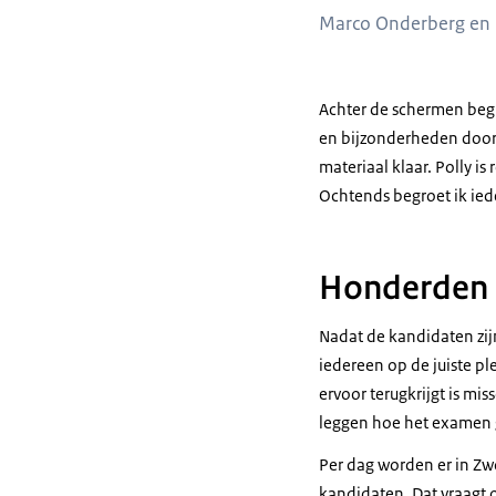
Marco Onderberg en
Achter de schermen begi
en bijzonderheden door
materiaal klaar. Polly i
Ochtends begroet ik ied
Honderden 
Nadat de kandidaten zijn
iedereen op de juiste pl
ervoor terugkrijgt is mi
leggen hoe het examen g
Per dag worden er in Z
kandidaten. Dat vraagt o