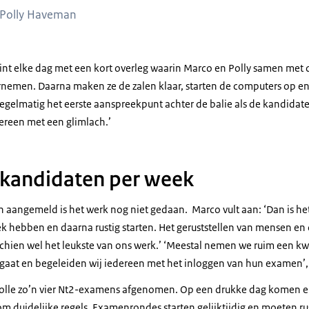
 Polly Haveman
nt elke dag met een kort overleg waarin Marco en Polly samen met d
nemen. Daarna maken ze de zalen klaar, starten de computers op e
s regelmatig het eerste aanspreekpunt achter de balie als de kandida
ereen met een glimlach.’
kandidaten per week
 aangemeld is het werk nog niet gedaan. Marco vult aan: ‘Dan is het 
ek hebben en daarna rustig starten. Het geruststellen van mensen en
sschien wel het leukste van ons werk.’ ‘Meestal nemen we ruim een kwar
aat en begeleiden wij iedereen met het inloggen van hun examen’, v
wolle zo’n vier Nt2-examens afgenomen. Op een drukke dag komen 
m duidelijke regels. Examenrondes starten gelijktijdig en moeten rus