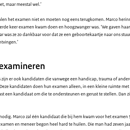
iet, maar meestal wel.’
en het examen niet en moeten nog eens terugkomen. Marco herinne
vierde keer examen kwam doen en hoogzwanger was. ‘We gaven haar 
aar was ze zo dankbaar voor dat ze een geboortekaartje naar ons stu
ntvingen.’
 examineren
 zijn er ook kandidaten die vanwege een handicap, trauma of ande
ze kandidaten doen hun examen alleen, in een kleine ruimte met su
ast een kandidaat om die te ondersteunen en gerust te stellen. Dan zi
nodig. Marco zal één kandidaat die bij hem kwam voor het examen 
xamen en meneer begon heel hard te huilen. Die man had zeven jaar