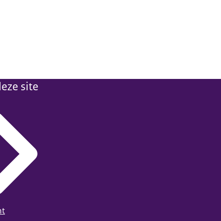
eze site
ht