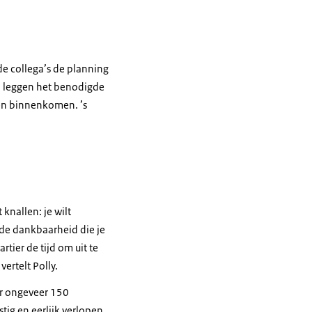
e collega’s de planning
n leggen het benodigde
ten binnenkomen. ’s
knallen: je wilt
 de dankbaarheid die je
tier de tijd om uit te
ertelt Polly.
er ongeveer 150
tig en eerlijk verlopen.