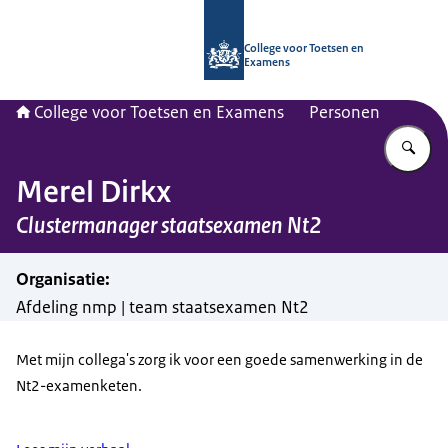
Naar de homepage van CvTE
College voor Toetsen en
Examens
College voor Toetsen en Examens
Personen
Vu
Merel Dirkx
Clustermanager staatsexamen Nt2
Organisatie
:
Afdeling nmp | team staatsexamen Nt2
Met mijn collega's zorg ik voor een goede samenwerking in de
Nt2-examenketen.