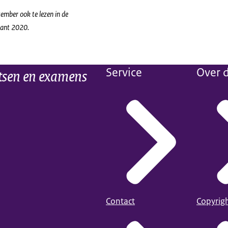
ember ook te lezen in de
ant 2020.
tsen en examens
Service
Over d
Contact
Copyrig