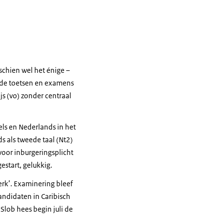
schien wel het énige –
nde toetsen en examens
js (vo) zonder centraal
ls en Nederlands in het
 als tweede taal (Nt2)
oor inburgeringsplicht
estart, gelukkig.
erk’. Examinering bleef
andidaten in Caribisch
lob hees begin juli de