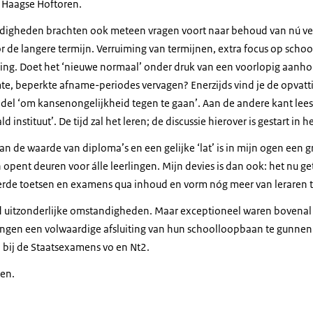
 Haagse Hoftoren.
digheden brachten ook meteen vragen voort naar behoud van nú v
 de langere termijn. Verruiming van termijnen, extra focus op sch
isering. Doet het ‘nieuwe normaal’ onder druk van een voorlopig aanh
uimte, beperkte afname-periodes vervagen? Enerzijds vind je de opvat
ddel ‘om kansenongelijkheid tegen te gaan’. Aan de andere kant lees 
 instituut’. De tijd zal het leren; de discussie hierover is gestart in 
van de waarde van diploma’s en een gelijke ‘lat’ is in mijn ogen een
 opent deuren voor álle leerlingen. Mijn devies is dan ook: het nu 
erde toetsen en examens qua inhoud en vorm nóg meer van leraren 
d uitzonderlijke omstandigheden. Maar exceptioneel waren bovenal d
ingen een volwaardige afsluiting van hun schoolloopbaan te gunnen. 
n bij de Staatsexamens vo en Nt2.
ken.