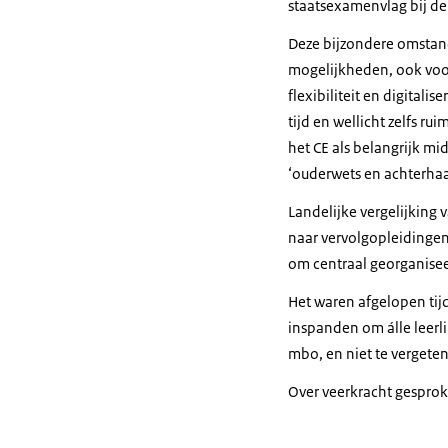
staatsexamenvlag bij de
Deze bijzondere omstan
mogelijkheden, ook voor
flexibiliteit en digital
tijd en wellicht zelfs r
het CE als belangrijk mi
‘ouderwets en achterhaald
Landelijke vergelijking 
naar vervolgopleidingen
om centraal georganise
Het waren afgelopen tij
inspanden om álle leerl
mbo, en niet te vergete
Over veerkracht gespro