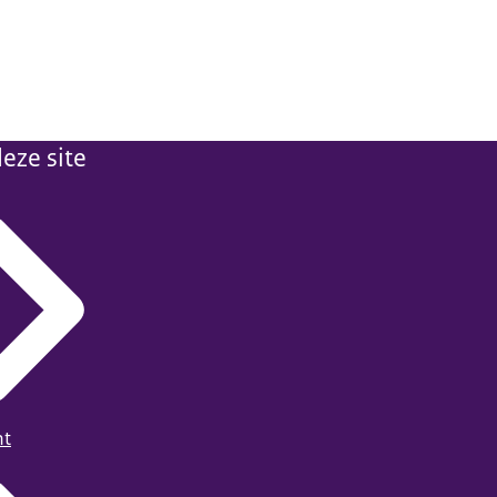
eze site
ht