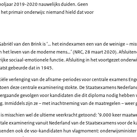
oljaar 2019-2020 nauwelijks duiden. Geen
 het primair onderwijs: niemand hield dat voor
Gabriël van den Brink is ‘… het eindexamen een van de weinige – mis
in het leven van de moderne mens…’ (NRC, 28 maart 2020). Afsluite
ke sociaal-emotionele functie. Afsluiting in het voortgezet onderwi
aatst gebeurde dat in 1945.
tiële verlenging van de afname-periodes voor centrale examens Enge
oen deze centrale examinering stokte. De Staatsexamens Nederlands
vergaande gevolgen voor kandidaten die dit diploma nodig hebben v
ng. Inmiddels zijn ze – met inachtneming van de maatregelen – weer g
 is misschien wel de ultieme veerkracht getoond: ‘9.000 keer maatw
gitale examinering vanuit Nederland van de Staatsexamens voor de k
kenden ook de vso-kandidaten hun vlagmoment: onderwijsminister S