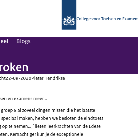
Naar de homepage van CvTE
College voor Toetsen en Examen
ueel
Blogs
proken
cht
22-09-2020
Pieter Hendrikse
sen en examens meer...
groep 8 al zoveel dingen missen die het laatste
l speciaal maken, hebben we besloten de eindtoets
 op te nemen…,’ lieten leerkrachten van de Edese
ten. Kernachtiger kun je de exceptionele