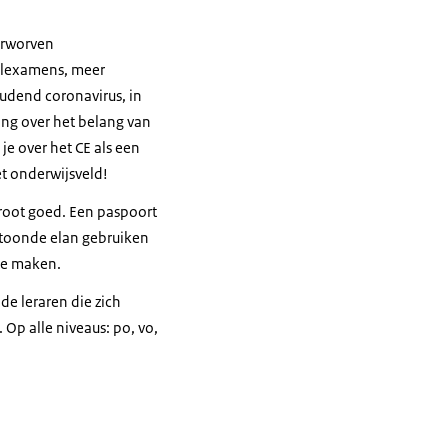
erworven
oolexamens, meer
oudend coronavirus, in
ting over het belang van
je over het CE als een
het onderwijsveld!
 groot goed. Een paspoort
getoonde elan gebruiken
te maken.
e leraren die zich
Op alle niveaus: po, vo,