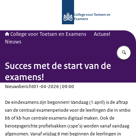
Naar de homepage van CvTE
College voor Toetsen en
Examens
College voor Toetsen en Examens
Actueel
Nieuws
Vu
Succes met de start van de
examens!
Nieuwsbericht
01-04-2026 | 09:00
De eindexamens zijn begonnen! Vandaag (1 april) is de aftrap
van de centraal examenperiode voor de leerlingen die in vmbo
bb of kb hun centrale examens digitaal maken. Ook de
beroepsgerichte profielvakken (cspe’s) worden vanaf vandaag
afgenomen. Vanaf vrijdag 8 mei beginnen de leerlingen in