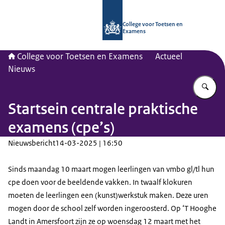
Naar de homepage van CvTE
College voor Toetsen en
Examens
College voor Toetsen en Examens
Actueel
Nieuws
Vu
Startsein centrale praktische
examens (cpe’s)
Nieuwsbericht
14-03-2025 | 16:50
Sinds maandag 10 maart mogen leerlingen van vmbo gl/tl hun
cpe doen voor de beeldende vakken. In twaalf klokuren
moeten de leerlingen een (kunst)werkstuk maken. Deze uren
mogen door de school zelf worden ingeroosterd. Op ‘T Hooghe
Landt in Amersfoort zijn ze op woensdag 12 maart met het