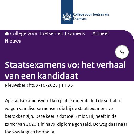
Naar de homepage van CvTE
College voor Toetsen en
Examens
College voor Toetsen en Examens
Actueel
Nieuws
Vu
Staatsexamens vo: het verhaal
van een kandidaat
Nieuwsbericht
03-10-2023 | 11:36
Op staatsexamensvo.nl kun je de komende tijd de verhalen
volgen van diverse mensen die bij de staatsexamens vo
betrokken zijn. Deze keer is dat Joël Smidt. Hij heeft in de
zomer van 2023 zijn havo-diploma gehaald. De weg daar naar
toe was lang en hobbelig.